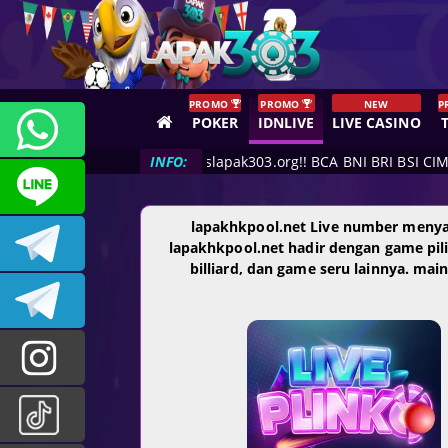
PROMO
PROMO
NEW
P
POKER
IDNLIVE
LIVE CASINO
+6281292409860
303top.org, kioslapak303.org!! BCA BNI BRI BSI CIMB MANDI
INFO:
CSLAPAK303
lapakhkpool.net Live number menya
LAPAK303OFFICIAL
lapakhkpool.net hadir dengan game pili
billiard, dan game seru lainnya. ma
LAPAK303_OFFICIAL
lapak.update303
@lapak303ofc