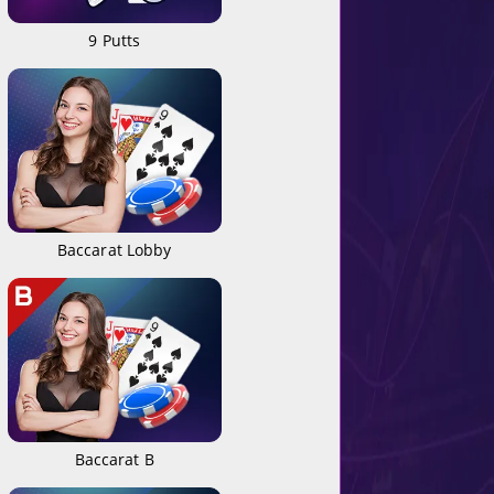
9 Putts
Baccarat Lobby
Baccarat B