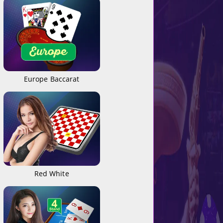
Europe Baccarat
Red White