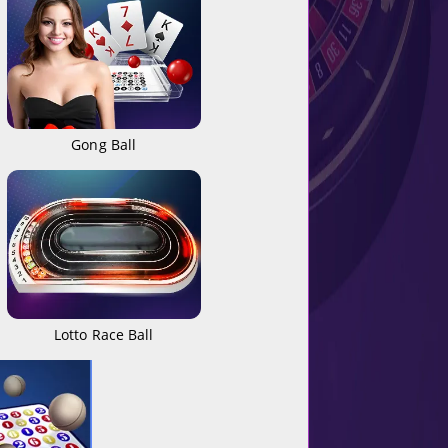
Gong Ball
Lotto Race Ball