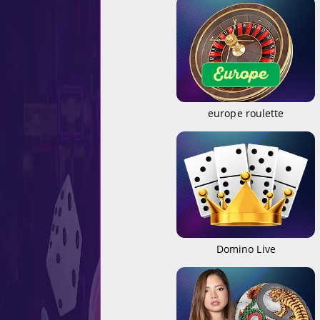
europe roulette
Domino Live