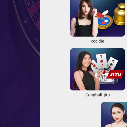
xoc dia
Gongball Jitu