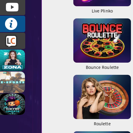
LAPAK303.OFFICIAL
Live Plinko
INFO
LAPAK303
LIVE
CHAT
Bounce Roulette
Roulette